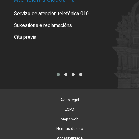
Servizo de atención telefónica 010
Empa
certi
Suxestións e reclamacións
Como
Cita previa
Tarx
Aviso legal
LOPD
Mapa web
Normas de uso
Accesibilidade