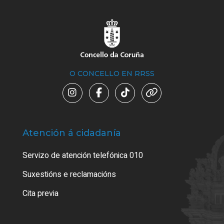
O CONCELLO EN RRSS
Atención á cidadanía
Trá
Servizo de atención telefónica 010
Empa
certi
Suxestións e reclamacións
Como
Cita previa
Tarx