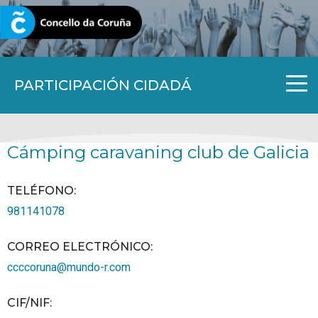
CORUNA.GAL
PARTICIPACIÓN CIDADÁ
Cámping caravaning club de Galicia
TELÉFONO
:
981141078
CORREO ELECTRÓNICO
:
ccccoruna@mundo-r.com
CIF/NIF
: