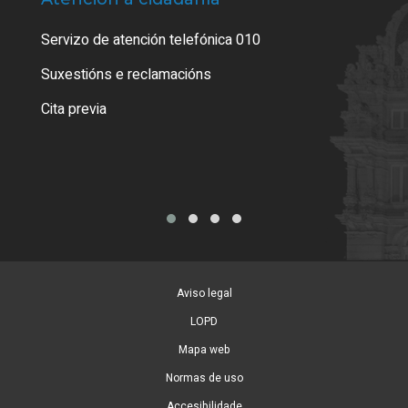
Servizo de atención telefónica 010
Empa
certi
Suxestións e reclamacións
Como
Cita previa
Tarx
Aviso legal
LOPD
Mapa web
Normas de uso
Accesibilidade