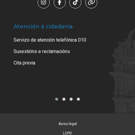
Atención á cidadanía
Trá
Servizo de atención telefónica 010
Empa
certi
Suxestións e reclamacións
Como
Cita previa
Tarx
Aviso legal
LOPD