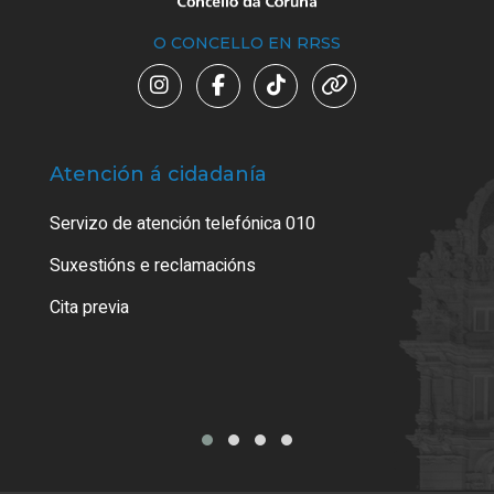
O CONCELLO EN RRSS
Atención á cidadanía
Trá
Servizo de atención telefónica 010
Empa
certi
Suxestións e reclamacións
Como
Cita previa
Tarx