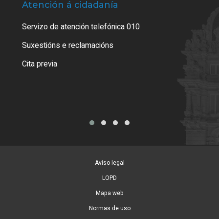
Atención á cidadanía
Trá
Servizo de atención telefónica 010
Empa
certi
Suxestións e reclamacións
Como
Cita previa
Tarx
Aviso legal
LOPD
Mapa web
Normas de uso