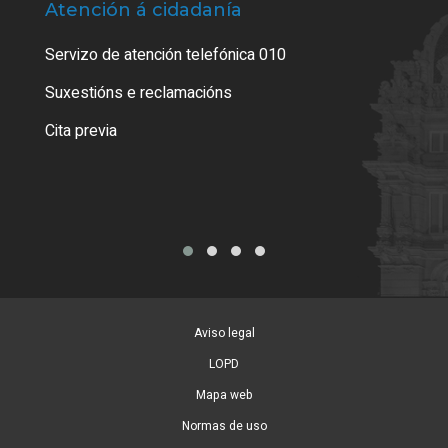
Atención á cidadanía
Trá
Servizo de atención telefónica 010
Empa
certi
Suxestións e reclamacións
Como
Cita previa
Tarx
Aviso legal
LOPD
Mapa web
Normas de uso