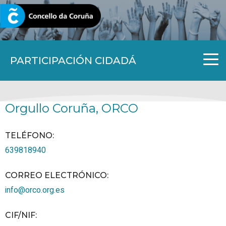
CORUNA.GAL
PARTICIPACIÓN CIDADÁ
Orgullo Coruña, ORCO
TELÉFONO
:
639818940
CORREO ELECTRÓNICO
:
info@orco.org.es
CIF/NIF
: