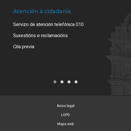
Atención á cidadanía
Trá
Servizo de atención telefónica 010
Empa
certi
Suxestións e reclamacións
Como
Cita previa
Tarx
Aviso legal
LOPD
Mapa web