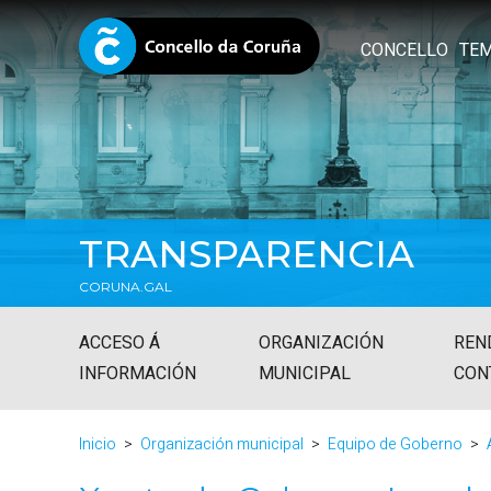
CONCELLO
TE
TRANSPARENCIA
CORUNA.GAL
ACCESO Á
ORGANIZACIÓN
REN
INFORMACIÓN
MUNICIPAL
CON
Inicio
Organización municipal
Equipo de Goberno