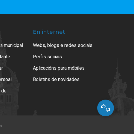
En internet
a municipal
Webs, blogs e redes sociais
atante
Perfís sociais
er
Aplicacións para móbiles
ersoal
Boletíns de novidades
o de
es