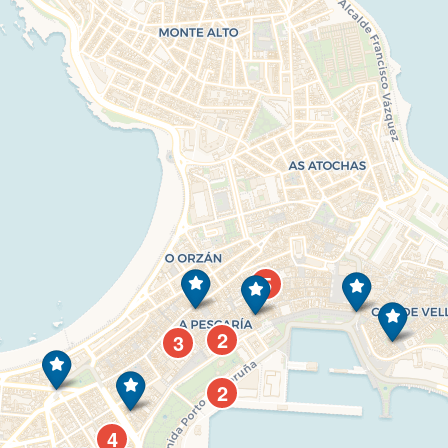
5
2
3
2
4