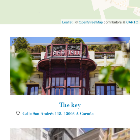
Leaflet
| ©
OpenStreetMap
contributors ©
CARTO
The key
Calle San Andrés 118.
15003
A Coruña