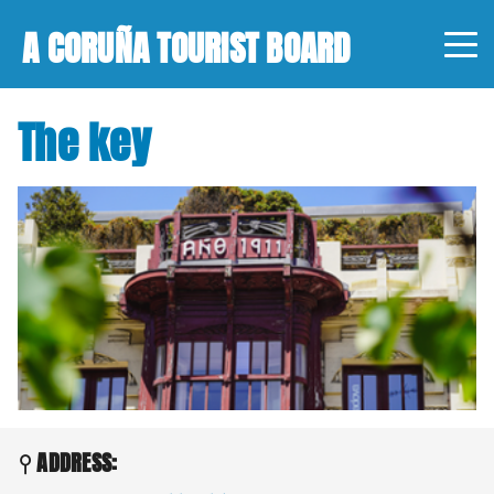
A CORUÑA TOURIST BOARD
The key
ADDRESS: