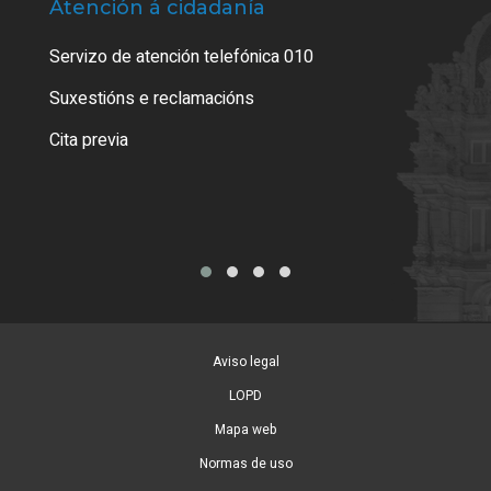
Atención á cidadanía
Trá
Servizo de atención telefónica 010
Empa
certi
Suxestións e reclamacións
Como
Cita previa
Tarx
Aviso legal
LOPD
Mapa web
Normas de uso