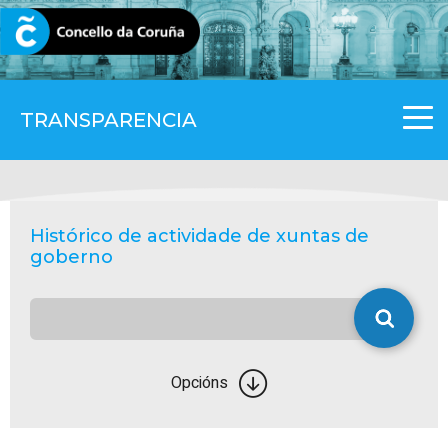
CORUNA.GAL
TRANSPARENCIA
Histórico de actividade de xuntas de
goberno
Opcións