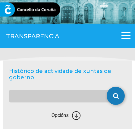
CORUNA.GAL
TRANSPARENCIA
Histórico de actividade de xuntas de
goberno
Opcións