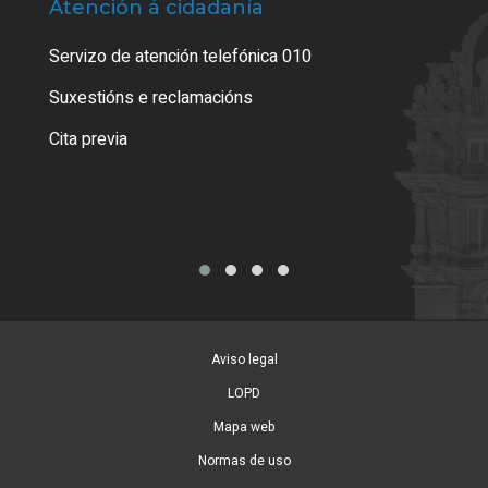
Atención á cidadanía
Trá
Servizo de atención telefónica 010
Empa
certi
Suxestións e reclamacións
Como
Cita previa
Tarx
Aviso legal
LOPD
Mapa web
Normas de uso