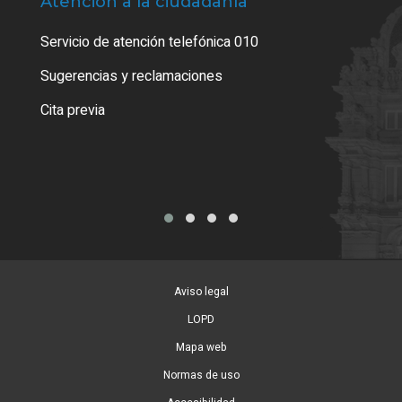
Atención a la ciudadanía
Trá
Servicio de atención telefónica 010
Empa
o cer
Sugerencias y reclamaciones
Como
Cita previa
Tarj
Aviso legal
LOPD
Mapa web
Normas de uso