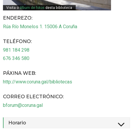
Visita o
álbum de fotos
desta biblioteca
ENDEREZO:
Rúa Río Monelos 1.
15006
A Coruña
TELÉFONO
:
981 184 298
676 346 580
PÁXINA WEB
:
http://www.coruna.gal/bibliotecas
CORREO ELECTRÓNICO
:
bforum@coruna.gal
Horario