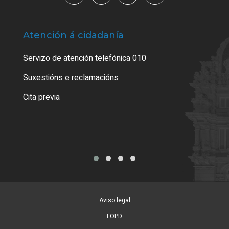
Atención á cidadanía
Trá
Servizo de atención telefónica 010
Empa
certi
Suxestións e reclamacións
Como
Cita previa
Tarx
Aviso legal
LOPD