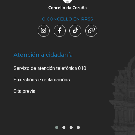
O CONCELLO EN RRSS
Atención á cidadanía
Trá
Servizo de atención telefónica 010
Empa
certi
Suxestións e reclamacións
Como
Cita previa
Tarx