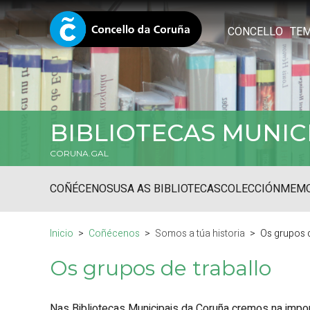
CONCELLO
TE
BIBLIOTECAS MUNIC
CORUNA.GAL
COÑÉCENOS
USA AS BIBLIOTECAS
COLECCIÓN
MEMO
Inicio
Coñécenos
Somos a túa historia
Os grupos d
Os grupos de traballo
Nas Bibliotecas Municipais da Coruña cremos na impor