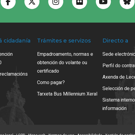
á cidadanía
Trámites e servizos
Directo a
ención
Empadroamento, normas e
Sede electrónic
0
obtención do volante ou
Perfil do contr
certificado
 reclamacións
Axenda de Lec
Como pagar?
Selección de p
Tarxeta Bus Millennium Xeral
Sistema intern
información