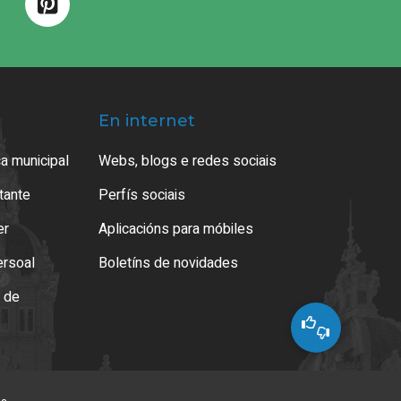
En internet
a municipal
Webs, blogs e redes sociais
atante
Perfís sociais
er
Aplicacións para móbiles
ersoal
Boletíns de novidades
o de