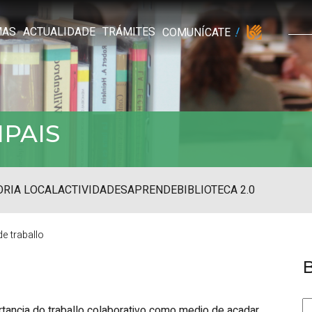
MAS
ACTUALIDADE
TRÁMITES
COMUNÍCATE
IPAIS
RIA LOCAL
ACTIVIDADES
APRENDE
BIBLIOTECA 2.0
e traballo
tancia do traballo colaborativo como medio de acadar