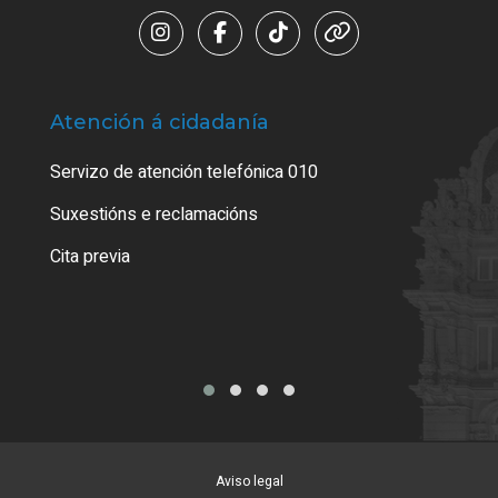
Atención á cidadanía
Trá
Servizo de atención telefónica 010
Empa
certi
Suxestións e reclamacións
Como
Cita previa
Tarx
Aviso legal