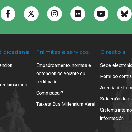
á cidadanía
Trámites e servizos
Directo a
ención
Empadroamento, normas e
Sede electrónic
0
obtención do volante ou
Perfil do contr
certificado
 reclamacións
Axenda de Lec
Como pagar?
Selección de p
Tarxeta Bus Millennium Xeral
Sistema intern
información