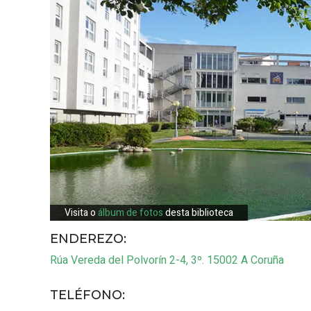
Visita o
álbum de fotos
desta biblioteca
ENDEREZO:
Rúa Vereda del Polvorín 2-4, 3º.
15002
A Coruña
TELÉFONO
: