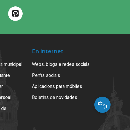
En internet
a municipal
Webs, blogs e redes sociais
atante
Perfís sociais
er
Aplicacións para móbiles
ersoal
Boletíns de novidades
o de