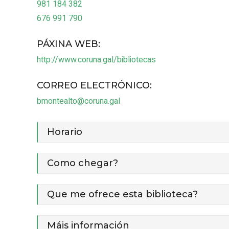
981 184 382
676 991 790
PÁXINA WEB
:
http://www.coruna.gal/bibliotecas
CORREO ELECTRÓNICO
:
bmontealto@coruna.gal
Horario
Como chegar?
Que me ofrece esta biblioteca?
Máis información