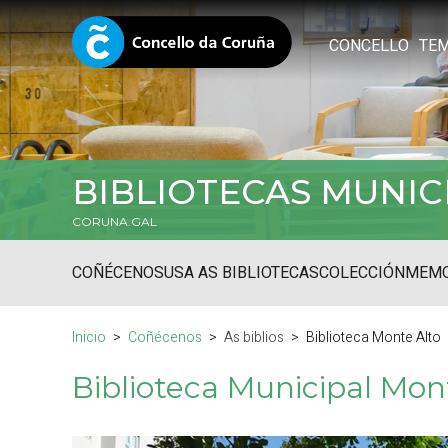
CONCELLO
TE
BIBLIOTECAS MUNIC
CORUNA.GAL
COÑÉCENOS
USA AS BIBLIOTECAS
COLECCIÓN
MEMO
Inicio
Coñécenos
As biblios
Biblioteca Monte Alto
Biblioteca Municipal Mon