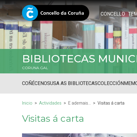
CONCELLO
TE
BIBLIOTECAS MUNIC
CORUNA.GAL
COÑÉCENOS
USA AS BIBLIOTECAS
COLECCIÓN
MEMO
Inicio
Actividades
E ademais...
Visitas á carta
Visitas á carta