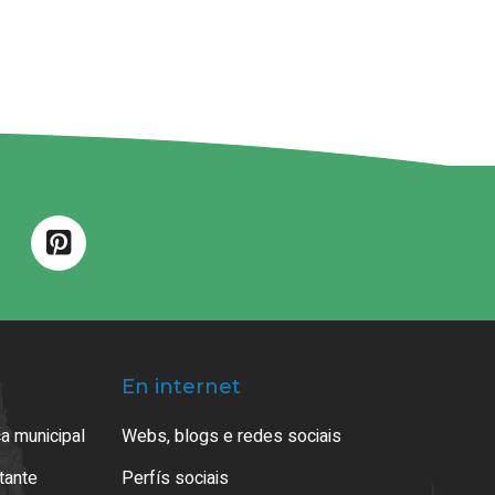
En internet
a municipal
Webs, blogs e redes sociais
atante
Perfís sociais