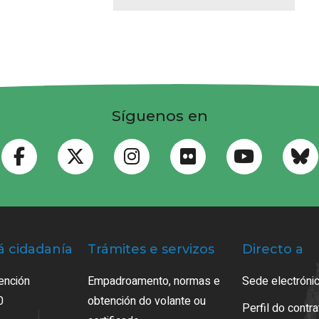
Síguenos en
á cidadanía
Trámites e servizos
Directo a
ención
Empadroamento, normas e
Sede electrónic
0
obtención do volante ou
Perfil do contr