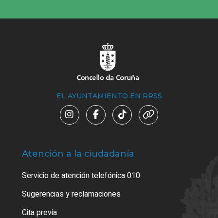
EL AYUNTAMIENTO EN RRSS
Atención a la ciudadanía
Trá
Servicio de atención telefónica 010
Empa
o cer
Sugerencias y reclamaciones
Como
Cita previa