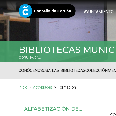
AYUNTAMIENTO
BIBLIOTECAS MUNIC
CORUNA.GAL
CONÓCENOS
USA LAS BIBLIOTECAS
COLECCIÓN
MEM
Inicio
Actividades
Formación
ALFABETIZACIÓN DE
PERSONAS ADULTAS