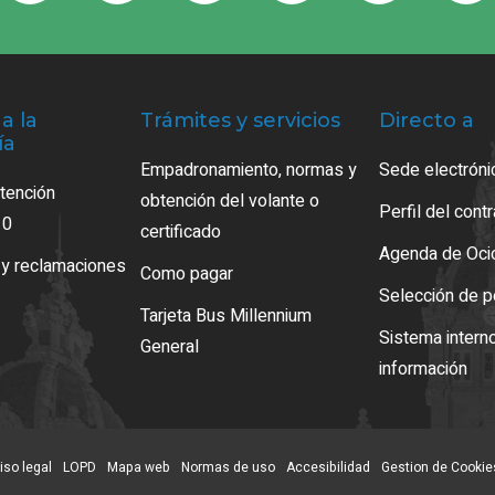
a la
Trámites y servicios
Directo a
ía
Empadronamiento, normas y
Sede electróni
atención
obtención del volante o
Perfil del cont
10
certificado
Agenda de Oci
 y reclamaciones
Como pagar
Selección de p
Tarjeta Bus Millennium
Sistema intern
General
información
iso legal
LOPD
Mapa web
Normas de uso
Accesibilidad
Gestion de Cookie