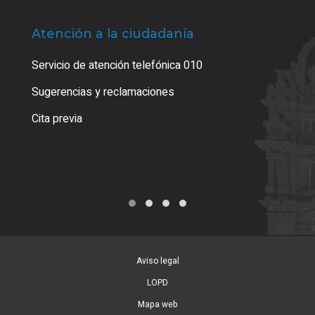
Atención a la ciudadanía
Trá
Servicio de atención telefónica 010
Empa
o cer
Sugerencias y reclamaciones
Como
Cita previa
Tarj
Aviso legal
LOPD
Mapa web