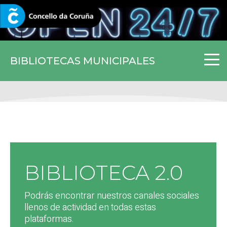
CORUNA.GAL
BIBLIOTECAS MUNICIPALES
BIBLIOTECA 2.0
Podrás encontrar nuestros canales sociales
llenos de actividad en todas estas
plataformas.