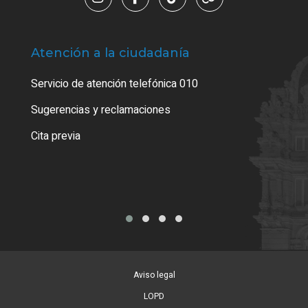
Atención a la ciudadanía
Trá
Servicio de atención telefónica 010
Empa
o cer
Sugerencias y reclamaciones
Como
Cita previa
Tarj
Aviso legal
LOPD