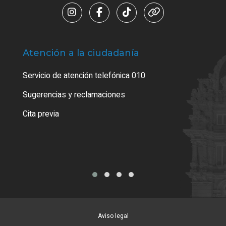
Atención a la ciudadanía
Trá
Servicio de atención telefónica 010
Empa
o cer
Sugerencias y reclamaciones
Como
Cita previa
Tarj
Aviso legal