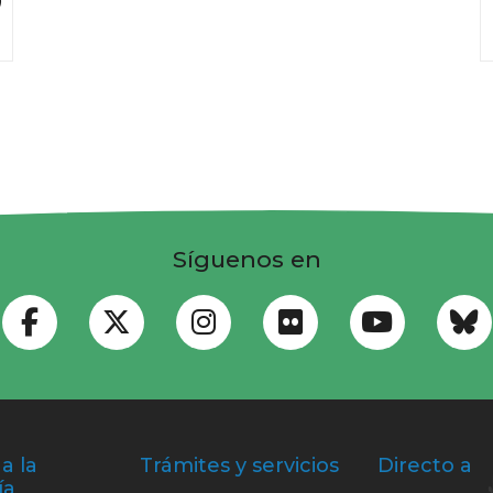
Síguenos en
a la
Trámites y servicios
Directo a
ía