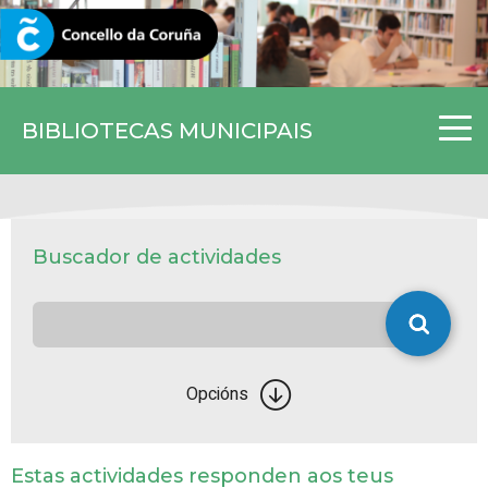
CORUNA.GAL
BIBLIOTECAS MUNICIPAIS
Buscador de actividades
Opcións
Estas actividades responden aos teus