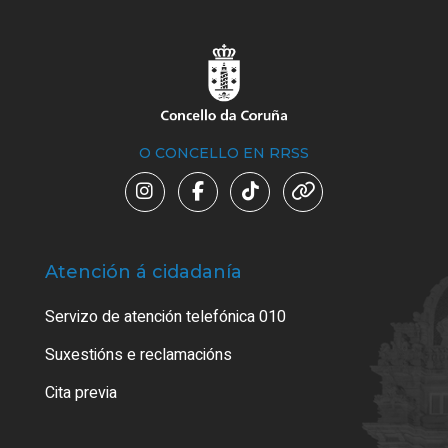
O CONCELLO EN RRSS
Atención á cidadanía
Trá
Servizo de atención telefónica 010
Empa
certi
Suxestións e reclamacións
Como
Cita previa
Tarx