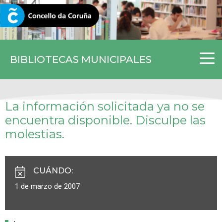
CORUNA.GAL
BIBLIOTECAS MUNICIPALES
La información solicitada ya no se
encuentra disponible. Disculpe las
molestias.
CUÁNDO
:
1 de marzo de 2007