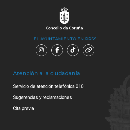
EL AYUNTAMIENTO EN RRSS
Atención a la ciudadanía
Trá
Servicio de atención telefónica 010
Empa
o cer
Sugerencias y reclamaciones
Como
Cita previa
Tarj