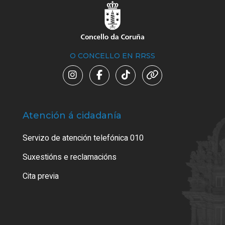
O CONCELLO EN RRSS
Atención á cidadanía
Trá
Servizo de atención telefónica 010
Empa
certi
Suxestións e reclamacións
Como
Cita previa
Tarx