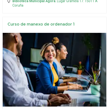
Biblioteca Municipal Ágora
.
Lugar Gramela 17.
15011
A
Coruña
Curso de manexo de ordenador 1