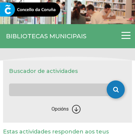
CORUNA.GAL
BIBLIOTECAS MUNICIPAIS
Buscador de actividades
Opcións
Estas actividades responden aos teus