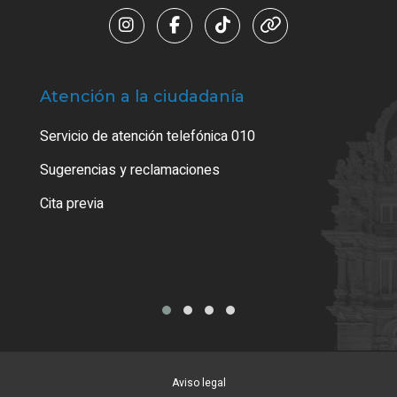
Atención a la ciudadanía
Trá
Servicio de atención telefónica 010
Empa
o cer
Sugerencias y reclamaciones
Como
Cita previa
Tarj
Aviso legal