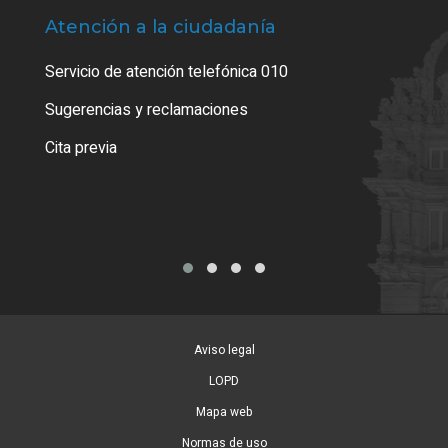
Atención a la ciudadanía
Trá
Servicio de atención telefónica 010
Empa
o cer
Sugerencias y reclamaciones
Como
Cita previa
Tarj
Aviso legal
LOPD
Mapa web
Normas de uso