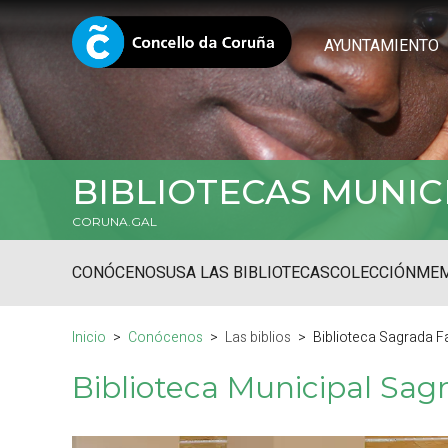
AYUNTAMIENTO
BIBLIOTECAS MUNIC
CORUNA.GAL
CONÓCENOS
USA LAS BIBLIOTECAS
COLECCIÓN
MEM
Inicio
Conócenos
Las biblios
Biblioteca Sagrada F
Biblioteca Municipal Sag