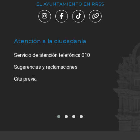
EL AYUNTAMIENTO EN RRSS
Atención a la ciudadanía
Trá
Servicio de atención telefónica 010
Empa
o cer
Sugerencias y reclamaciones
Como
Cita previa
Tarj