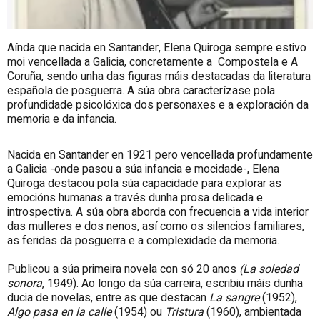
Aínda que nacida en Santander, Elena Quiroga sempre estivo
moi vencellada a Galicia, concretamente a Compostela e A
Coruña, sendo unha das figuras máis destacadas da literatura
española de posguerra. A súa obra caracterízase pola
profundidade psicolóxica dos personaxes e a exploración da
memoria e da infancia.
Nacida en Santander en 1921 pero vencellada profundamente
a Galicia -onde pasou a súa infancia e mocidade-, Elena
Quiroga destacou pola súa capacidade para explorar as
emocións humanas a través dunha prosa delicada e
introspectiva. A súa obra aborda con frecuencia a vida interior
das mulleres e dos nenos, así como os silencios familiares,
as feridas da posguerra e a complexidade da memoria.
Publicou a súa primeira novela con só 20 anos
(La soledad
sonora
, 1949). Ao longo da súa carreira, escribiu máis dunha
ducia de novelas, entre as que destacan
La sangre
(1952),
Algo pasa en la calle
(1954) ou
Tristura
(1960), ambientada