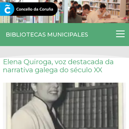
CORUNA.GAL
BIBLIOTECAS MUNICIPALES
Elena Quiroga, voz destacada da
narrativa galega do século XX