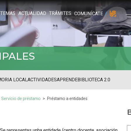
TEMAS
ACTUALIDAD
TRÁMITES
COMUNÍCATE
IPALES
ORIA LOCAL
ACTIVIDADES
APRENDE
BIBLIOTECA 2.0
Servicio de préstamo
Préstamo a entidades
Se representas unha entidade (centro docente, asociación,