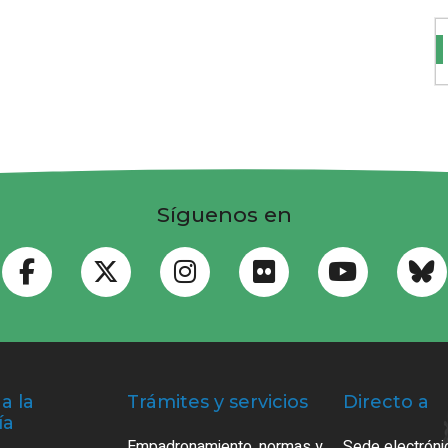
Síguenos en
a la
Trámites y servicios
Directo a
ía
Empadronamiento, normas y
Sede electróni