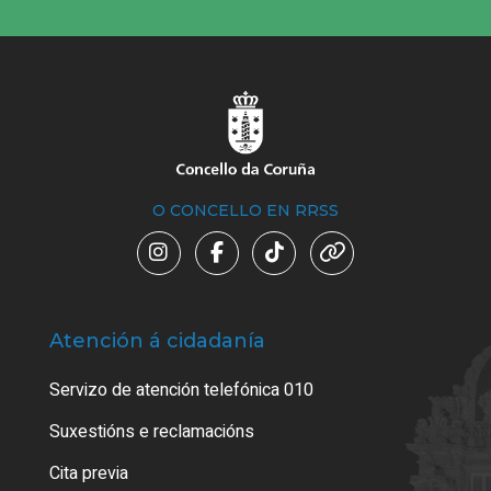
O CONCELLO EN RRSS
Atención á cidadanía
Trá
Servizo de atención telefónica 010
Empa
certi
Suxestións e reclamacións
Como
Cita previa