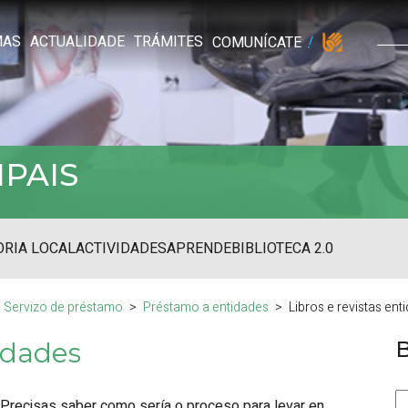
MAS
ACTUALIDADE
TRÁMITES
COMUNÍCATE
IPAIS
RIA LOCAL
ACTIVIDADES
APRENDE
BIBLIOTECA 2.0
Servizo de préstamo
Préstamo a entidades
Libros e revistas ent
tidades
Precisas saber como sería o proceso para levar en