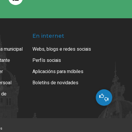
En internet
a municipal
Webs, blogs e redes sociais
atante
Perfís sociais
er
Aplicacións para móbiles
ersoal
Boletíns de novidades
o de
es