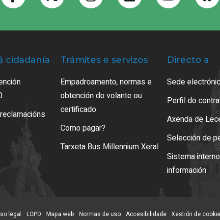
á cidadanía
Trámites e servizos
Directo a
ención
Empadroamento, normas e
Sede electrónic
0
obtención do volante ou
Perfil do contr
certificado
 reclamacións
Axenda de Lec
Como pagar?
Selección de p
Tarxeta Bus Millennium Xeral
Sistema intern
información
so legal
LOPD
Mapa web
Normas de uso
Accesibilidade
Xestión de cooki