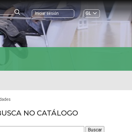
GL
Iniciar sesión
ES
|
idades
BUSCA NO CATÁLOGO