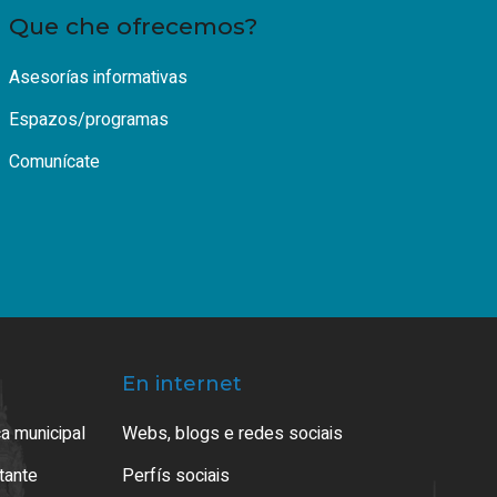
Que che ofrecemos?
Asesorías informativas
Espazos/programas
Comunícate
En internet
a municipal
Webs, blogs e redes sociais
atante
Perfís sociais