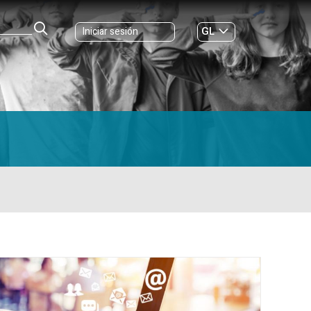
GL
Iniciar sesión
ES
|