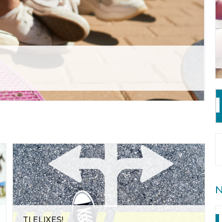
N
TI ELIXES!