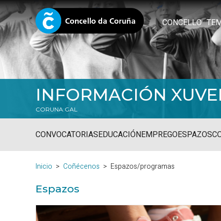
CONCELLO
TE
INFORMACIÓN XUVE
CORUNA.GAL
CONVOCATORIAS
EDUCACIÓN
EMPREGO
ESPAZOS
C
Inicio
Coñécenos
Espazos/programas
Espazos