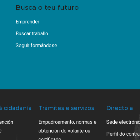
Busca o teu futuro
Emprender
Buscar traballo
Seguir formándose
á cidadanía
Trámites e servizos
Directo a
ención
Empadroamento, normas e
Sede electrónic
0
obtención do volante ou
Perfil do contr
certificado