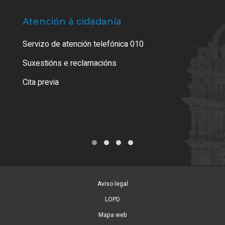
Atención á cidadanía
Trá
Servizo de atención telefónica 010
Empa
certi
Suxestións e reclamacións
Como
Cita previa
Tarx
Aviso legal
LOPD
Mapa web