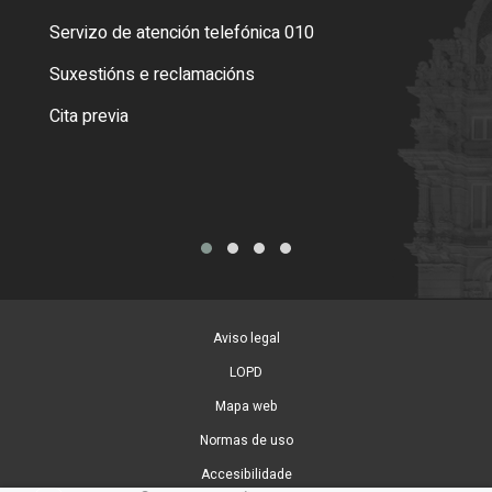
Servizo de atención telefónica 010
Empa
certi
Suxestións e reclamacións
Como
Cita previa
Tarx
Aviso legal
LOPD
Mapa web
Normas de uso
Accesibilidade