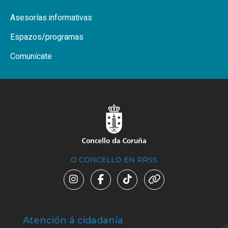
Asesorías informativas
Espazos/programas
Comunícate
O CONCELLO EN RRSS
Atención á cidadanía
Trá