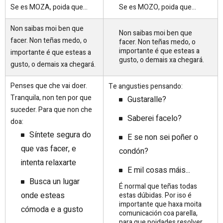
Se es MOZA, poida que...
Se es MOZO, poida que...
Non saibas moi ben que
Non saibas moi ben que
facer. Non teñas medo, o
facer. Non teñas medo, o
importante é que esteas a
importante é que esteas a
gusto, o demais xa chegará.
gusto, o demais xa chegará.
Penses que che vai doer.
Te angusties pensando:
Tranquila, non ten por que
Gustaralle?
suceder. Para que non che
Saberei facelo?
doa:
Síntete segura do
E se non sei poñer o
que vas facer, e
condón?
intenta relaxarte
E mil cosas máis...
Busca un lugar
É normal que teñas todas
onde esteas
estas dúbidas. Por iso é
importante que haxa moita
cómoda e a gusto
comunicación coa parella,
para que poidades resolver