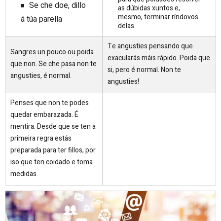
Se che doe, dillo
as dúbidas xuntos e,
mesmo, terminar ríndovos
á túa parella
delas.
Te angusties pensando que
Sangres un pouco ou poida
exacularás máis rápido. Poida que
que non. Se che pasa non te
si, pero é normal. Non te
angusties, é normal.
angusties!
Penses que non te podes
quedar embarazada. É
mentira. Desde que se ten a
primeira regra estás
preparada para ter fillos, por
iso que ten coidado e toma
medidas.