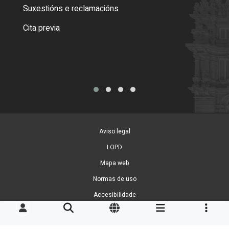
certi
Suxestións e reclamacións
Como
Cita previa
Tarx
Aviso legal
LOPD
Mapa web
Normas de uso
Accesibilidade
Xestión de cookies