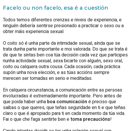
Facelo ou non facelo, esa é a cuestión
Todos temos diferentes crenzas e niveis de experiencia, e
ninguén debería sentirse presionado a practicar o sexo ou a
obter máis experiencia sexual.
O coito só é unha parte da intimidade sexual, aínda que se
trata dunha parte importante e moi valorada. Do que se trata é
de que te sintas ben coa túa decisión cada vez que participes
nunha actividade sexual, sexa bicarte con alguén, sexo oral,
coito ou calquera outra cousa. Cada ocasión, cada práctica
supón unha nova elección, e as túas accións sempre
merecen ser tomadas en serio e meditadas.
En calquera circunstancia, a comunicación entre as persoas
involucradas é extremadamente importante. Pero antes de
que poida haber unha
boa comunicación
é preciso que
saibas o que queres, que teñas seguridade en ti e que teñas
claro o que é apropiado para ti en cada momento da túa vida.
Fai o que che faga sentirte ben e
toma precaucións
!
Cando intentas decidir se ter unha relación sexual con