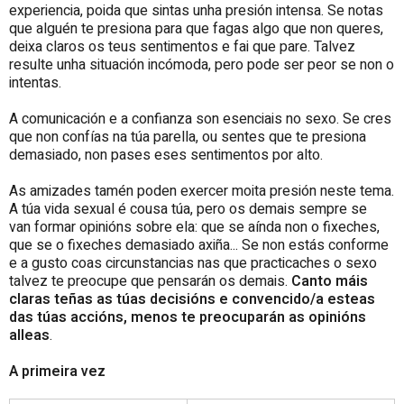
experiencia, poida que sintas unha presión intensa. Se notas
que alguén te presiona para que fagas algo que non queres,
deixa claros os teus sentimentos e fai que pare. Talvez
resulte unha situación incómoda, pero pode ser peor se non o
intentas.
A comunicación e a confianza son esenciais no sexo. Se cres
que non confías na túa parella, ou sentes que te presiona
demasiado, non pases eses sentimentos por alto.
As amizades tamén poden exercer moita presión neste tema.
A túa vida sexual é cousa túa, pero os demais sempre se
van formar opinións sobre ela: que se aínda non o fixeches,
que se o fixeches demasiado axiña... Se non estás conforme
e a gusto coas circunstancias nas que practicaches o sexo
talvez te preocupe que pensarán os demais.
Canto máis
claras teñas as túas decisións e convencido/a esteas
das túas accións, menos te preocuparán as opinións
alleas
.
A primeira vez