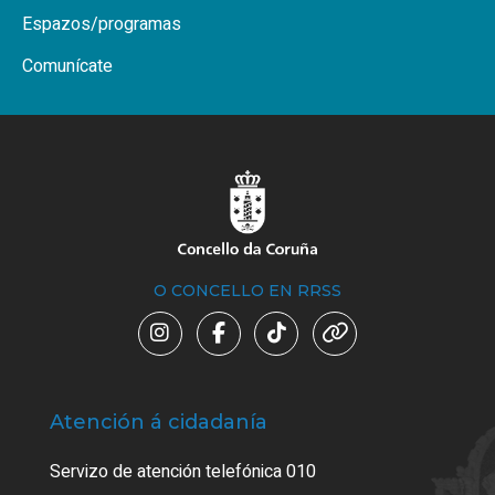
Espazos/programas
Comunícate
O CONCELLO EN RRSS
Atención á cidadanía
Trá
Servizo de atención telefónica 010
Empa