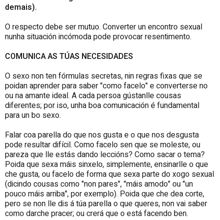
demais).
O respecto debe ser mutuo. Converter un encontro sexual
nunha situación incómoda pode provocar resentimento.
COMUNICA AS TÚAS NECESIDADES
O sexo non ten fórmulas secretas, nin regras fixas que se
poidan aprender para saber "como facelo" e converterse no
ou na amante ideal. A cada persoa gústanlle cousas
diferentes; por iso, unha boa comunicación é fundamental
para un bo sexo.
Falar coa parella do que nos gusta e o que nos desgusta
pode resultar difícil. Como facelo sen que se moleste, ou
pareza que lle estás dando leccións? Como sacar o tema?
Poida que sexa máis sinxelo, simplemente, ensinarlle o que
che gusta, ou facelo de forma que sexa parte do xogo sexual
(dicindo cousas como "non pares", "máis amodo" ou "un
pouco máis arriba", por exemplo). Poida que che dea corte,
pero se non lle dis á túa parella o que queres, non vai saber
como darche pracer; ou crerá que o está facendo ben.