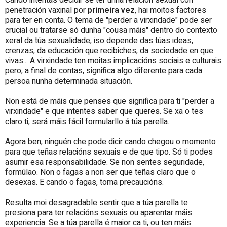
penetración vaxinal por
primeira
vez
, hai moitos factores
para ter en conta. O tema de "perder a virxindade" pode ser
crucial ou tratarse só dunha "cousa máis" dentro do contexto
xeral da túa sexualidade; iso depende das túas ideas,
crenzas, da educación que recibiches, da sociedade en que
vivas... A virxindade ten moitas implicacións sociais e culturais
pero, a final de contas, significa algo diferente para cada
persoa nunha determinada situación.
Non está de máis que penses que significa para ti "perder a
virxindade" e que intentes saber que queres. Se xa o tes
claro ti, será máis fácil formularllo á túa parella.
Agora ben, ninguén che pode dicir cando chegou o momento
para que teñas relacións sexuais e de que tipo. Só ti podes
asumir esa responsabilidade. Se non sentes seguridade,
formúlao. Non o fagas a non ser que teñas claro que o
desexas. E cando o fagas, toma precaucións.
Resulta moi desagradable sentir que a túa parella te
presiona para ter relacións sexuais ou aparentar máis
experiencia. Se a túa parella é maior ca ti, ou ten máis