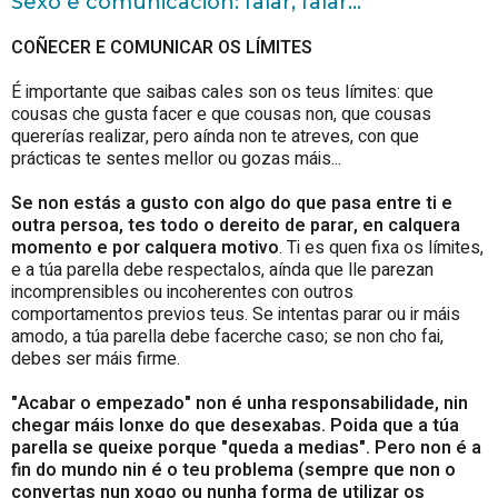
Sexo e comunicación: falar, falar...
COÑECER E COMUNICAR OS LÍMITES
É importante que saibas cales son os teus límites: que
cousas che gusta facer e que cousas non, que cousas
quererías realizar, pero aínda non te atreves, con que
prácticas te sentes mellor ou gozas máis...
Se non estás a gusto con algo do que pasa entre ti e
outra persoa, tes todo o dereito de parar, en calquera
momento e por calquera motivo
. Ti es quen fixa os límites,
e a túa parella debe respectalos, aínda que lle parezan
incomprensibles ou incoherentes con outros
comportamentos previos teus. Se intentas parar ou ir máis
amodo, a túa parella debe facerche caso; se non cho fai,
debes ser máis firme.
"Acabar o empezado" non é unha responsabilidade, nin
chegar máis lonxe do que desexabas. Poida que a túa
parella se queixe porque "queda a medias". Pero non é a
fin do mundo nin é o teu problema (sempre que non o
convertas nun xogo ou nunha forma de utilizar os