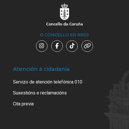
O CONCELLO EN RRSS
Atención á cidadanía
Trá
Servizo de atención telefónica 010
Empa
certi
Suxestións e reclamacións
Como
Cita previa
Tarx