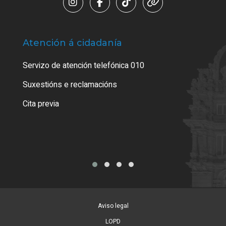
Atención á cidadanía
Trá
Servizo de atención telefónica 010
Empa
certi
Suxestións e reclamacións
Como
Cita previa
Tarx
Aviso legal
LOPD