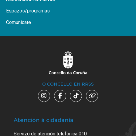
Espazos/programas
Comunícate
O CONCELLO EN RRSS
Atención á cidadanía
Trá
Servizo de atención telefónica 010
Empa