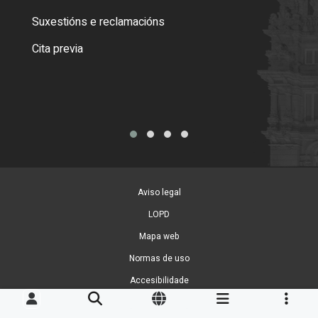
certi
Suxestións e reclamacións
Como
Cita previa
Tarx
Aviso legal
LOPD
Mapa web
Normas de uso
Accesibilidade
Xestión de cookies