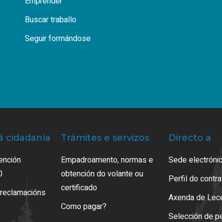
Emprender
Buscar traballo
Seguir formándose
á cidadanía
Trámites e servizos
Directo a
ención
Empadroamento, normas e
Sede electrónic
0
obtención do volante ou
Perfil do contr
certificado
 reclamacións
Axenda de Lec
Como pagar?
Selección de p