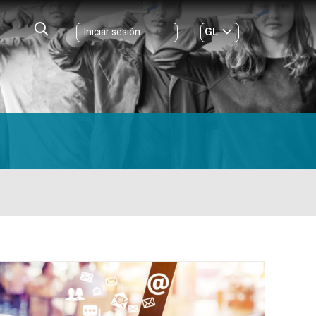
GL
Iniciar sesión
ES
|