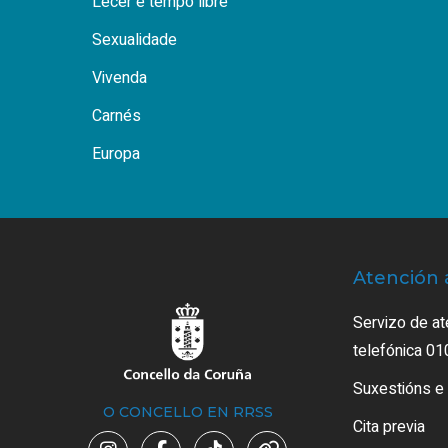
Lecer e tempo libre
Sexualidade
Vivenda
Carnés
Europa
Atención 
Servizo de at
telefónica 01
Suxestións e
O CONCELLO EN RRSS
Cita previa