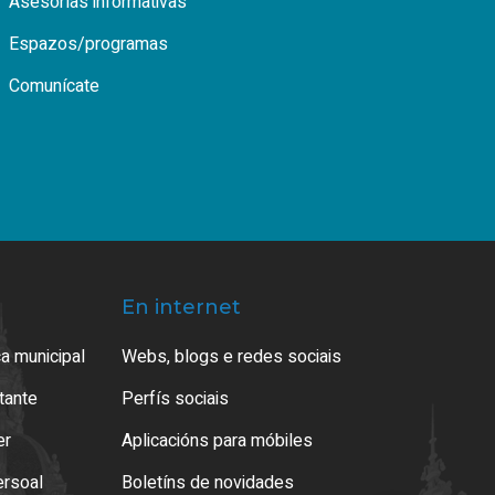
Asesorías informativas
Espazos/programas
Comunícate
En internet
a municipal
Webs, blogs e redes sociais
atante
Perfís sociais
er
Aplicacións para móbiles
ersoal
Boletíns de novidades