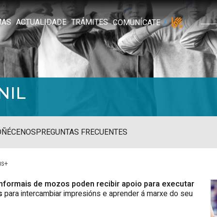
MAS
ACTUALIDADE
TRÁMITES
COMUNÍCATE
NIL
OÑÉCENOS
PREGUNTAS FRECUENTES
us+
nformais de mozos poden recibir apoio para executar
s
para intercambiar impresións e aprender á marxe do seu