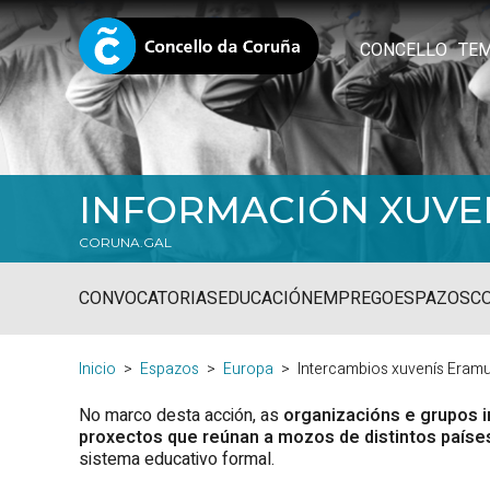
CONCELLO
TE
INFORMACIÓN XUVE
CORUNA.GAL
CONVOCATORIAS
EDUCACIÓN
EMPREGO
ESPAZOS
C
Inicio
Espazos
Europa
Intercambios xuvenís Eram
No marco desta acción, as
organizacións e grupos i
proxectos que reúnan a mozos de distintos paíse
sistema educativo formal.