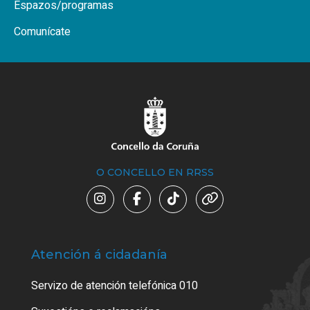
Espazos/programas
Comunícate
O CONCELLO EN RRSS
Atención á cidadanía
Trá
Servizo de atención telefónica 010
Empa
certi