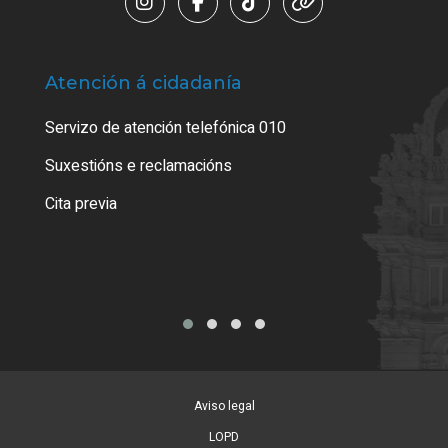
Atención á cidadanía
Trá
Servizo de atención telefónica 010
Empa
certi
Suxestións e reclamacións
Como
Cita previa
Tarx
Aviso legal
LOPD