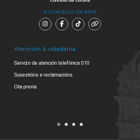
O CONCELLO EN RRSS
Atención á cidadanía
Trá
Servizo de atención telefónica 010
Empa
certi
Suxestións e reclamacións
Como
Cita previa
Tarx