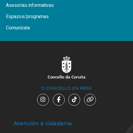
Asesorías informativas
Espazos/programas
Comunícate
O CONCELLO EN RRSS
Atención á cidadanía
Trá