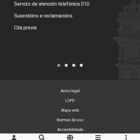
Servizo de atención telefónica 010
Empa
certi
Suxestións e reclamacións
Como
Cita previa
Tarx
Aviso legal
LOPD
Mapa web
Normas de uso
Accesibilidade
Xestión de cookies