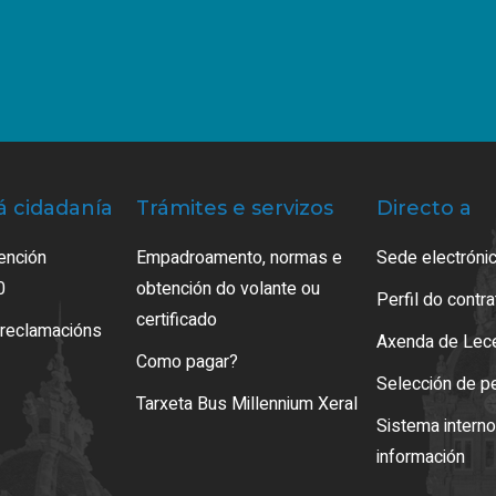
á cidadanía
Trámites e servizos
Directo a
ención
Empadroamento, normas e
Sede electrónic
0
obtención do volante ou
Perfil do contr
certificado
 reclamacións
Axenda de Lec
Como pagar?
Selección de p
Tarxeta Bus Millennium Xeral
Sistema intern
información