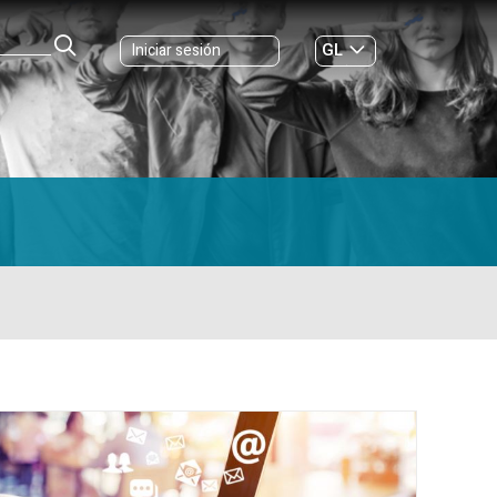
GL
Iniciar sesión
ES
|