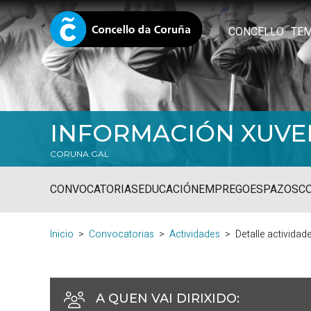
CONCELLO
TE
INFORMACIÓN XUVE
CORUNA.GAL
CONVOCATORIAS
EDUCACIÓN
EMPREGO
ESPAZOS
C
Inicio
Convocatorias
Actividades
Detalle actividad
A QUEN VAI DIRIXIDO
: