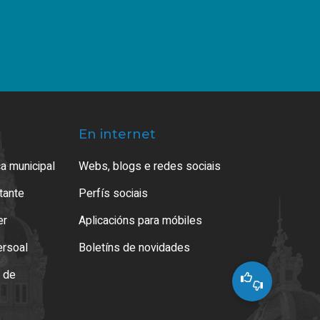
En internet
a municipal
Webs, blogs e redes sociais
atante
Perfís sociais
er
Aplicacións para móbiles
ersoal
Boletíns de novidades
o de