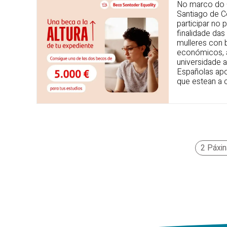
No marco do C
Santiago de C
participar no 
finalidade da
mulleres con
económicos, a
universidade 
Españolas apo
que estean a c
2 Páxi