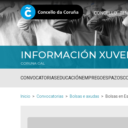
CONCELLO
TE
INFORMACIÓN XUVE
CORUNA.GAL
CONVOCATORIAS
EDUCACIÓN
EMPREGO
ESPAZOS
C
Inicio
Convocatorias
Bolsas e axudas
Bolsas en E