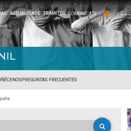
MAS
ACTUALIDADE
TRÁMITES
COMUNÍCATE
NIL
OÑÉCENOS
PREGUNTAS FRECUENTES
spaña