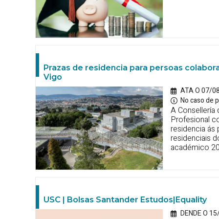
Prazas de residencia para persoas colabor
Vigo
ATA O 07/0
No caso de p
A Consellería
Profesional c
residencia ás
residenciais 
académico 20
USC | Bolsas Santander Estudos|Equality
DENDE O 15