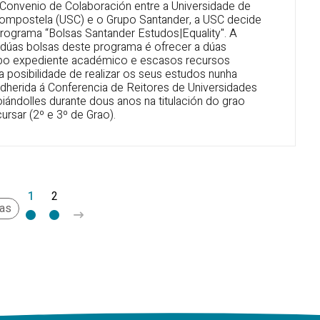
onvenio de Colaboración entre a Universidade de
ompostela (USC) e o Grupo Santander, a USC decide
programa “Bolsas Santander Estudos|Equality". A
s dúas bolsas deste programa é ofrecer a dúas
 bo expediente académico e escasos recursos
 posibilidade de realizar os seus estudos nunha
adherida á Conferencia de Reitores de Universidades
iándolles durante dous anos na titulación do grao
ursar (2º e 3º de Grao).
1
2
>
nas