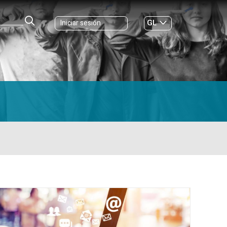
GL
Iniciar sesión
ES
|