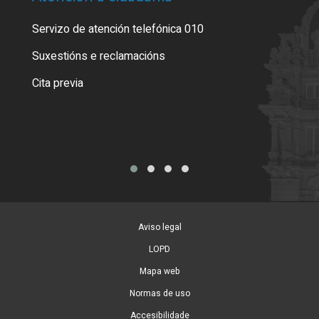
Servizo de atención telefónica 010
Empa
certi
Suxestións e reclamacións
Como
Cita previa
Tarx
Aviso legal
LOPD
Mapa web
Normas de uso
Accesibilidade