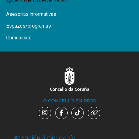
Que che ofrecemos?
Asesorías informativas
Espazos/programas
Comunícate
O CONCELLO EN RRSS
Atención á cidadanía
Trá